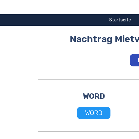
Zum
Inhalt
springen
Startseite
Nachtrag Mietv
WORD
WORD