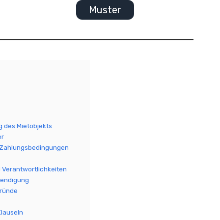
Muster
 des Mietobjekts
er
d Zahlungsbedingungen
d Verantwortlichkeiten
eendigung
ründe
Klauseln