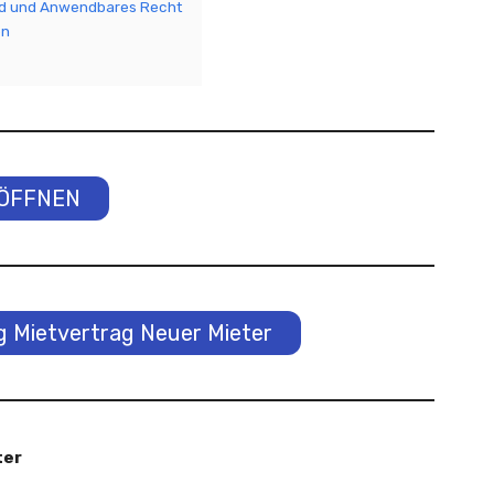
nd und Anwendbares Recht
en
ÖFFNEN
 Mietvertrag Neuer Mieter
ter